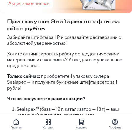
Акция закончилась
При покупке Sealapex штифты за
один рубль
Забирайте штифты за 1 ₽ и создавайте реставрации с
абсолютной уверенностью!
Хотите оптимизировать работу с эндодонтическими 
материалами и сэкономить? У нас для вас уникальное 
предложение!
Только сейчас:
 приобретите 1 упаковку силера 
Sealapex — и получите бумажные штифты всего за 1 
рубль!
Что вы получаете в рамках акции?
Sealapex™ (база — 12 г, катализатор — 18 г) — ваш 
надёжный силер для качественного 
эндодонтического лечения.
Штифты бумажные — всего за 1 рубль!
Главная
Каталог
Корзина
Профиль