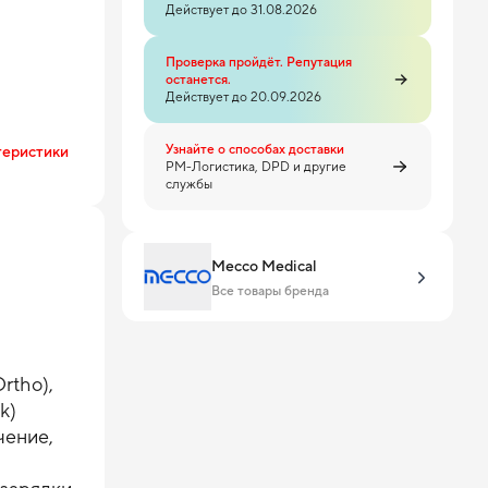
Действует до 31.08.2026
Проверка пройдёт. Репутация
останется.
Действует до 20.09.2026
Узнайте о способах доставки
теристики
PM-Логистика, DPD и другие
службы
Mecco Medical
Все товары бренда
Ortho),
ck)
чение,