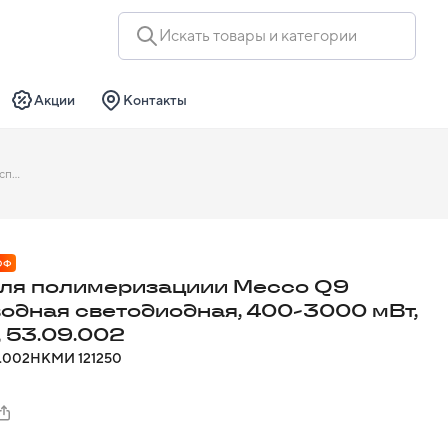
Искать товары и категории
Акции
Контакты
Лампа для полимеризациии Mecco Q9 беспроводная светодиодная, 400-3000 мВт, золотой, 53.09.002
ОФ
ля полимеризациии Mecco Q9
одная светодиодная, 400-3000 мВт,
, 53.09.002
.002
НКМИ
121250