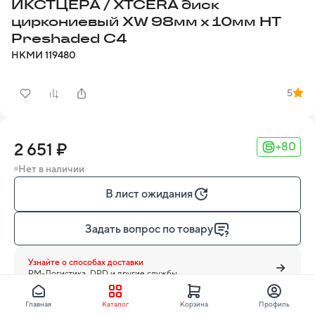
ИКСТЦЕРА / XTCERA диск
циркониевый XW 98мм х 10мм HT
Preshaded C4
НКМИ
119480
5
2 651 ₽
+80
Нет в наличии
В лист ожидания
Задать вопрос по товару
Узнайте о способах доставки
PM-Логистика, DPD и другие службы
Главная
Каталог
Корзина
Профиль