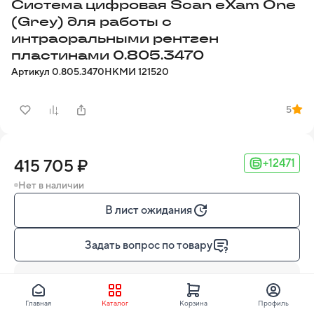
Система цифровая Scan eXam One
(Grey) для работы с
интраоральными рентген
пластинами 0.805.3470
Артикул
0.805.3470
НКМИ
121520
5
415 705 ₽
+12471
Нет в наличии
В лист ожидания
Задать вопрос по товару
Узнайте о способах доставки
PM-Логистика, DPD и другие службы
Главная
Каталог
Корзина
Профиль