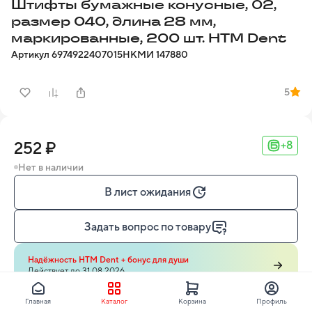
Штифты бумажные конусные, 02,
размер 040, длина 28 мм,
маркированные, 200 шт. HTM Dent
Артикул
6974922407015
НКМИ
147880
5
252 ₽
+8
Нет в наличии
В лист ожидания
Задать вопрос по товару
Надёжность НТМ Dent + бонус для души
Действует до 31.08.2026
Главная
Каталог
Корзина
Профиль
Узнайте о способах доставки