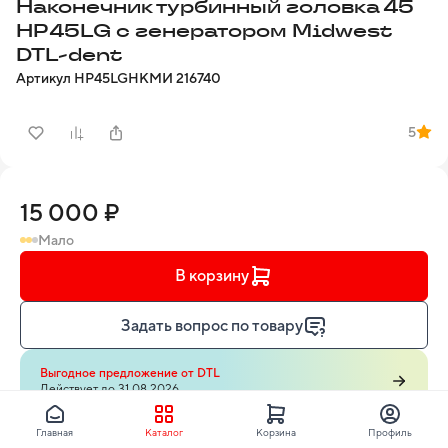
Наконечник турбинный головка 45
HP45LG с генератором Midwest
DTL-dent
Артикул
HP45LG
НКМИ
216740
5
15 000 ₽
Мало
В корзину
Задать вопрос по товару
Выгодное предложение от DTL
Действует до 31.08.2026
Главная
Каталог
Корзина
Профиль
Узнайте о способах доставки