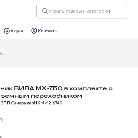
Искать товары и категории
Акции
Контакты
Наконечник ВИВА МХ-750 в комплекте с быстросъемным переходником
ник ВИВА МХ-750 в комплекте с
съемным переходником
 ЗПП Самара кер
НКМИ
216740
ь