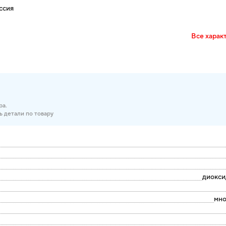
ссия
Все харак
ра.
ь детали по товару
диокси
мно