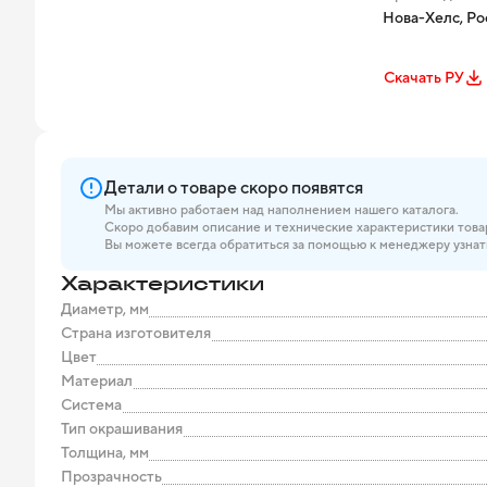
Нова-Хелс, Ро
Скачать РУ
Детали о товаре скоро появятся
Мы активно работаем над наполнением нашего каталога.
Скоро добавим описание и технические характеристики това
Вы можете всегда обратиться за помощью к менеджеру узнат
Характеристики
Диаметр, мм
Страна изготовителя
Цвет
Материал
Система
Тип окрашивания
Толщина, мм
Прозрачность