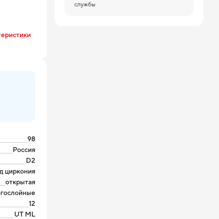
службы
теристики
98
Россия
D2
д циркония
открытая
гослойные
12
UT ML