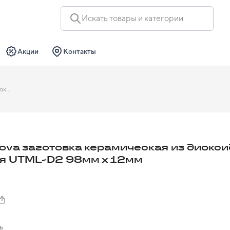
Искать товары и категории
Акции
Контакты
Нова / Nova заготовка керамическая из диоксида циркония UTML-D2 98мм х 12мм
Nova заготовка керамическая из диокси
я UTML-D2 98мм х 12мм
ь