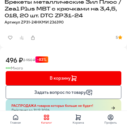
Брекеты металлические Зил Плюс /
Zeal Plus MBT с крючками на 3,4,5,
018, 20 шт. DTC ZP31-24
Артикул
ZP31-24
НКМИ
236390
5
496 ₽
-83%
2 950 ₽
Много
В корзину
Задать вопрос по товару
РАСПРОДАЖА товаров которых больше не будет!
Действует до 31.12.2026
Главная
Каталог
Корзина
Профиль
Узнайте о способах доставки