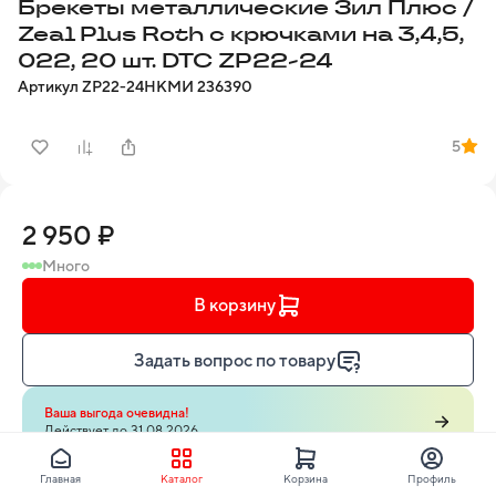
Брекеты металлические Зил Плюс /
Zeal Plus Roth с крючками на 3,4,5,
022, 20 шт. DTC ZP22-24
Артикул
ZP22-24
НКМИ
236390
5
2 950 ₽
Много
В корзину
Задать вопрос по товару
Ваша выгода очевидна!
Действует до 31.08.2026
Главная
Каталог
Корзина
Профиль
Узнайте о способах доставки