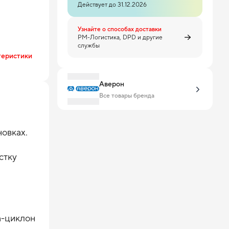
Действует до 31.12.2026
Узнайте о способах доставки
PM-Логистика, DPD и другие
службы
теристики
Аверон
Все товары бренда
овках.
стку
а-циклон