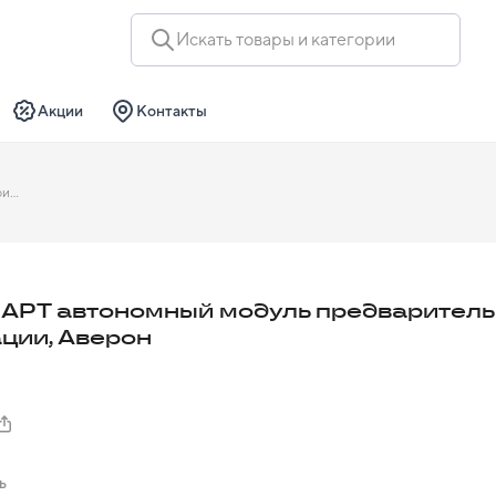
Искать товары и категории
Акции
Контакты
АМФ 1.0 АРТ автономный модуль предварительной фильтрации, Аверон
 АРТ автономный модуль предварител
ции, Аверон
ь