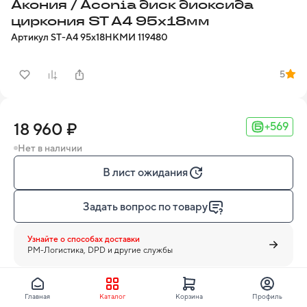
Акония / Aconia диск диоксида
циркония ST A4 95x18мм
Артикул
ST-A4 95x18
НКМИ
119480
5
18 960 ₽
+569
Нет в наличии
В лист ожидания
Задать вопрос по товару
Узнайте о способах доставки
PM-Логистика, DPD и другие службы
Главная
Каталог
Корзина
Профиль