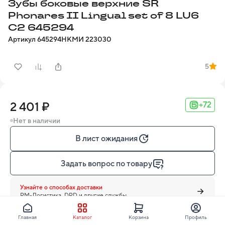
Зубы боковые верхние SR
Phonares II Lingual set of 8 LU6
C2 645294
Артикул
645294
НКМИ
223030
5
2 401 ₽
+72
Нет в наличии
В лист ожидания
Задать вопрос по товару
Узнайте о способах доставки
PM-Логистика, DPD и другие службы
Главная
Каталог
Корзина
Профиль