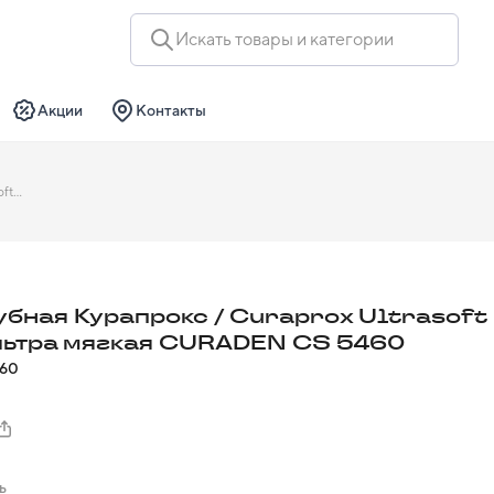
Искать товары и категории
Акции
Контакты
Щетка зубная Курапрокс / Curaprox Ultrasoft 0,1мм ультра мягкая CURADEN CS 5460
убная Курапрокс / Curaprox Ultrasoft
льтра мягкая CURADEN CS 5460
460
ь