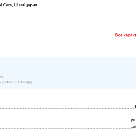
 Care, Швейцария
Все харак
ра.
ь детали по товару
ул
дл