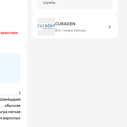
службы
CURADEN
Все товары бренда
теристики
1
Швейцария
обычная
ьтра мягкая
я взрослых