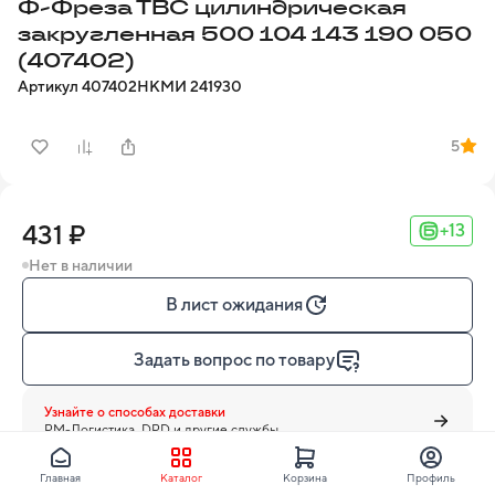
Ф-Фреза ТВС цилиндрическая
закругленная 500 104 143 190 050
(407402)
Артикул
407402
НКМИ
241930
5
431 ₽
+13
Нет в наличии
В лист ожидания
Задать вопрос по товару
Узнайте о способах доставки
PM-Логистика, DPD и другие службы
Главная
Каталог
Корзина
Профиль