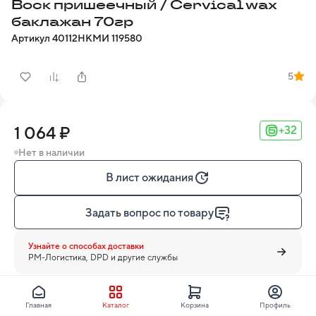
Воск пришеечный / Cervical wax
баклажан 70гр
Артикул
40112
НКМИ
119580
5
1 064 ₽
+32
Нет в наличии
В лист ожидания
Задать вопрос по товару
Узнайте о способах доставки
PM-Логистика, DPD и другие службы
Главная
Каталог
Корзина
Профиль
BEGO