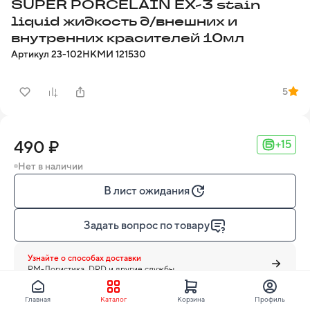
SUPER PORCELAIN EX-3 stain
liquid жидкость д/внешних и
внутренних красителей 10мл
Артикул
23-102
НКМИ
121530
5
490 ₽
+15
Нет в наличии
В лист ожидания
Задать вопрос по товару
Узнайте о способах доставки
PM-Логистика, DPD и другие службы
Главная
Каталог
Корзина
Профиль