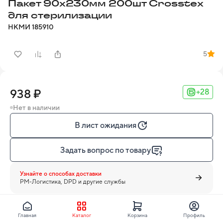
Пакет 90х230мм 200шт Crosstex
для стерилизации
НКМИ
185910
5
938 ₽
+28
Нет в наличии
В лист ожидания
Задать вопрос по товару
Узнайте о способах доставки
PM-Логистика, DPD и другие службы
Главная
Каталог
Корзина
Профиль
Crosstex