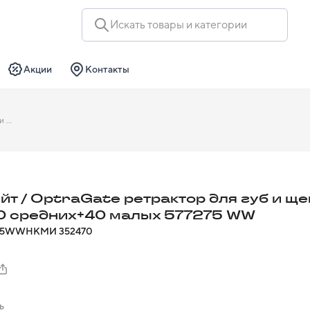
Искать товары и категории
Акции
Контакты
ОптраГейт / OptraGate ретрактор для губ и щек набор 40 средних+40 малых 577275 WW
йт / OptraGate ретрактор для губ и ще
0 средних+40 малых 577275 WW
75WW
НКМИ
352470
ь