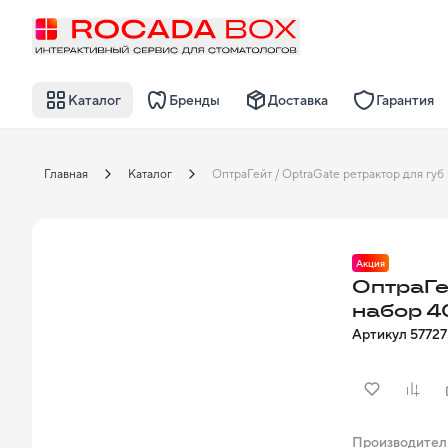
Каталог
Бренды
Доставка
Гарантия
Главная
Каталог
Акция
ОптраГе
набор 4
Артикул
5772
Производител