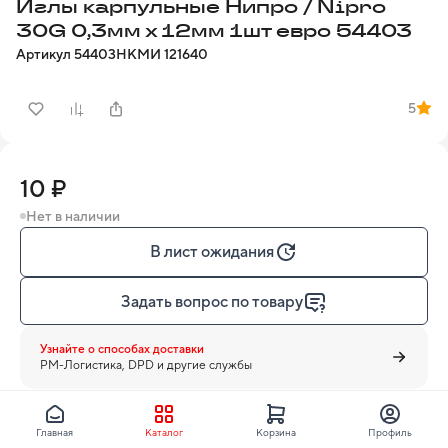
Иглы карпульные Нипро / Nipro
30G 0,3мм х 12мм 1шт евро 54403
Артикул
54403
НКМИ
121640
5
10 ₽
Нет в наличии
В лист ожидания
Задать вопрос по товару
Узнайте о способах доставки
PM-Логистика, DPD и другие службы
Главная
Каталог
Корзина
Профиль
NIPRO