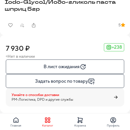
Iodo-Glycol/Йодо-гликоль паста
шприц 5гр
5
7 930 ₽
+238
Нет в наличии
В лист ожидания
Задать вопрос по товару
Узнайте о способах доставки
PM-Логистика, DPD и другие службы
Neo Dental Chemical
Главная
Каталог
Корзина
Профиль
Все товары бренда