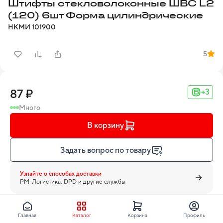
Штифты стекловолоконные ШВС L2
(120) 6шт Форма цилиндрические
НКМИ
101900
5
87 ₽
+3
Много
В корзину
Задать вопрос по товару
Узнайте о способах доставки
PM-Логистика, DPD и другие службы
Главная
Каталог
Корзина
Профиль
Форма