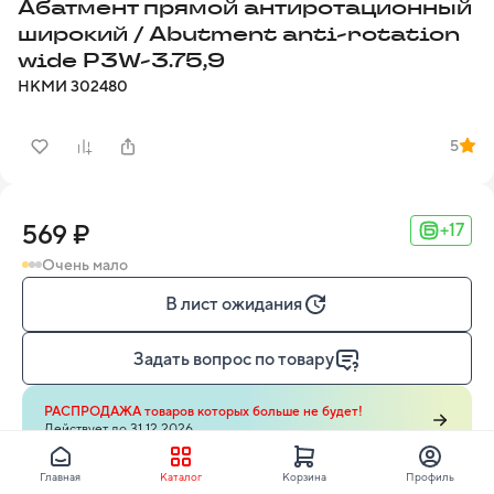
Абатмент прямой антиротационный
широкий / Abutment anti-rotation
wide P3W-3.75,9
НКМИ
302480
5
569 ₽
+17
Очень мало
В лист ожидания
Задать вопрос по товару
РАСПРОДАЖА товаров которых больше не будет!
Действует до 31.12.2026
Главная
Каталог
Корзина
Профиль
Узнайте о способах доставки