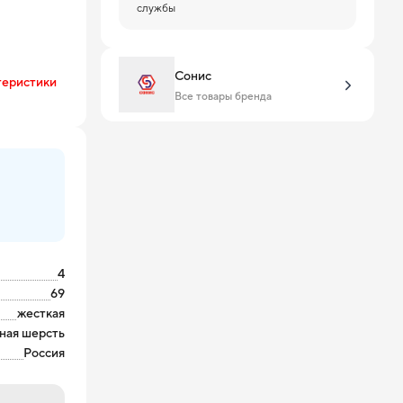
службы
Сонис
теристики
Все товары бренда
4
69
жесткая
ная шерсть
Россия