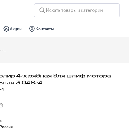
Искать товары и категории
Акции
Контакты
Щетка полир 4-х рядная для шлиф мотора натуральная 3.048-4
олир 4-х рядная для шлиф мотора
ьная 3.048-4
-4
ь
Россия