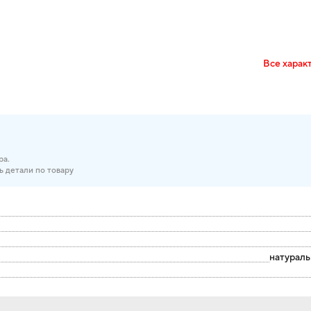
Все харак
ра.
ь детали по товару
натураль