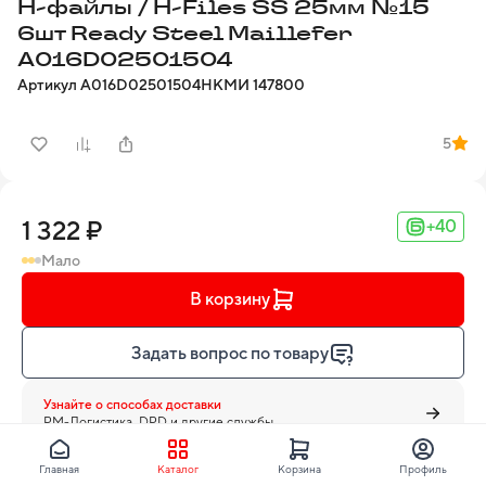
Н-файлы / H-Files SS 25мм №15
6шт Ready Steel Maillefer
A016D02501504
Артикул
A016D02501504
НКМИ
147800
5
1 322 ₽
+40
Мало
В корзину
Задать вопрос по товару
Узнайте о способах доставки
PM-Логистика, DPD и другие службы
Главная
Каталог
Корзина
Профиль