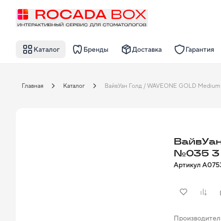
Каталог
Бренды
Доставка
Гарантия
Главная
Каталог
ВайвУан
№035 3
Артикул
A075
Производител