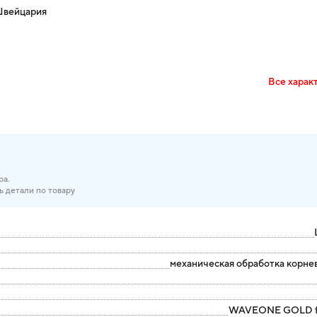
Швейцария
Все харак
ра.
ь детали по товару
механическая обработка корне
WAVEONE GOLD fi