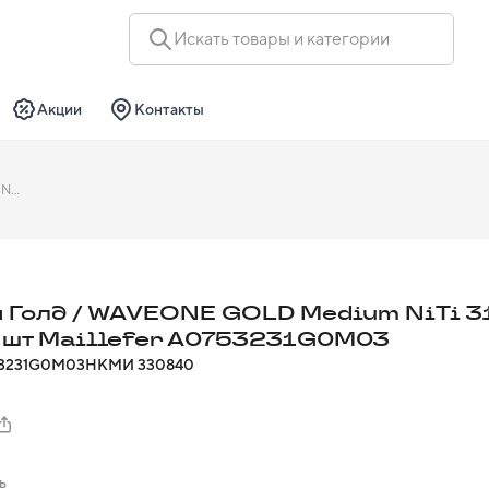
Искать товары и категории
Акции
Контакты
ВайвУан Голд / WAVEONE GOLD Medium NiTi 31мм №035 3 шт Maillefer A0753231G0M03
 Голд / WAVEONE GOLD Medium NiTi 
 шт Maillefer A0753231G0M03
3231G0M03
НКМИ
330840
ь