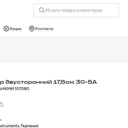
Искать товары и категории
Акции
Контакты
р двусторонний 17,5см 30-5А
А
НКМИ
107080
ь
struments, Германия