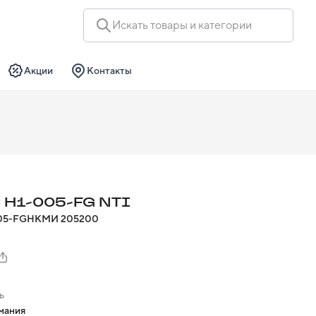
Искать товары и категории
Акции
Контакты
 H1-005-FG NTI
05-FG
НКМИ
205200
ь
рмания