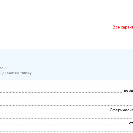
Все харак
ра.
ь детали по товару
твер
Сферическа
с