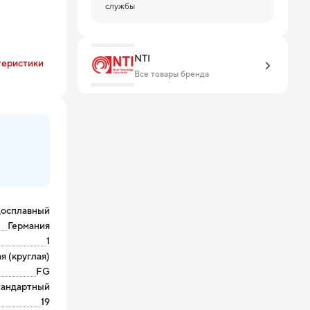
службы
NTI
теристики
Все товары бренда
досплавный
Германия
1
я (круглая)
FG
тандартный
19