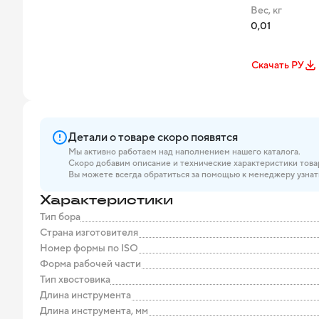
Вес, кг
0,01
Скачать РУ
Детали о товаре скоро появятся
Мы активно работаем над наполнением нашего каталога.
Скоро добавим описание и технические характеристики това
Вы можете всегда обратиться за помощью к менеджеру узнат
Характеристики
Тип бора
Страна изготовителя
Номер формы по ISO
Форма рабочей части
Тип хвостовика
Длина инструмента
Длина инструмента, мм