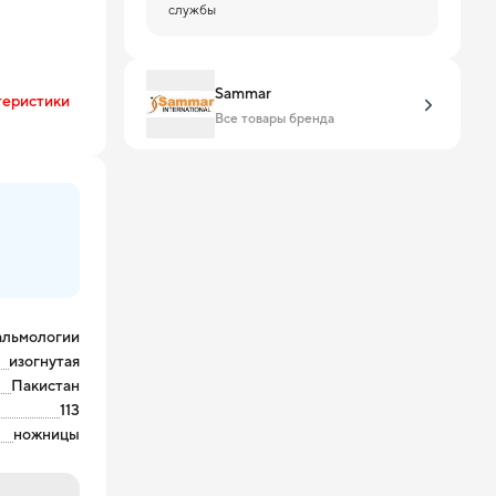
службы
Sammar
теристики
Все товары бренда
альмологии
изогнутая
Пакистан
113
ножницы