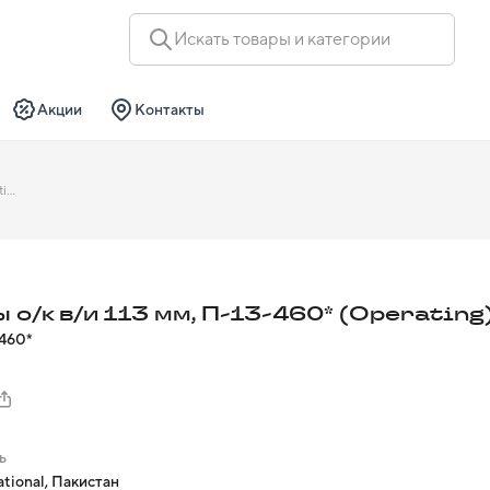
Искать товары и категории
Акции
Контакты
Ножницы о/к в/и 113 мм, П-13-460* (Operating)
 о/к в/и 113 мм, П-13-460* (Operating
460*
ь
tional, Пакистан