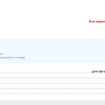
Все харак
ра.
ь детали по товару
для офт