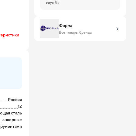
службы
Форма
Все товары бренда
теристики
Россия
12
ющая сталь
анкерные
трументами