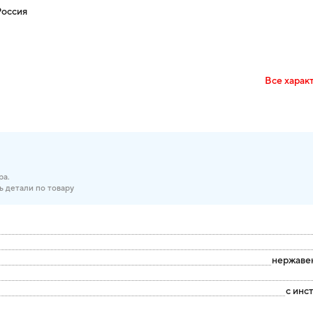
оссия
Все харак
ра.
ь детали по товару
нержаве
с инс