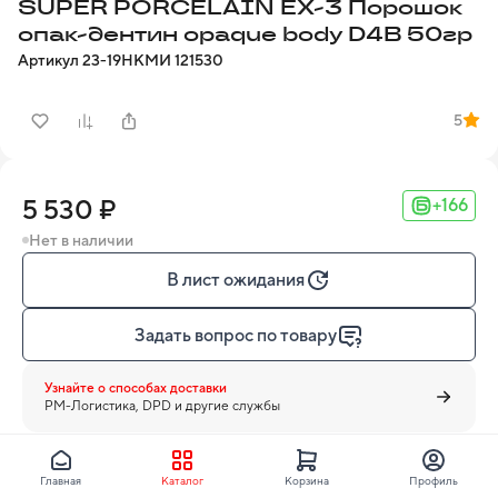
SUPER PORCELAIN EX-3 Порошок
опак-дентин opaque body D4B 50гр
Артикул
23-19
НКМИ
121530
5
5 530 ₽
+166
Нет в наличии
В лист ожидания
Задать вопрос по товару
Узнайте о способах доставки
PM-Логистика, DPD и другие службы
Главная
Каталог
Корзина
Профиль
Kuraray Noritake Dental