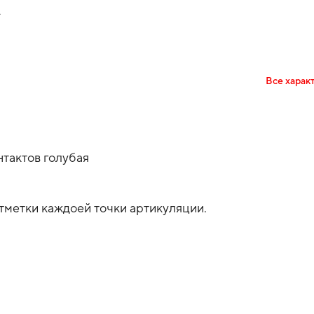
А
Все харак
тактов голубая
