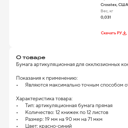
Crosstex, СШ
Вес, кг
0,031
Скачать РУ
О товаре
Бумага артикуляционная для окклюзионных кон
Показания к применению:

•	Являются максимально точным способом отметки каждоей точки артикуляции.

Характеристика товара: 

•	Тип: артикуляционная бумага прямая

•	Количество: 12 книжек по 12 листов

•	Размер: 19 мм на 90 мм на 71 мкм

•	Цвет: красно-синий
