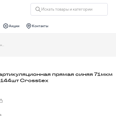
Искать товары и категории
Акции
Контакты
Бумага артикуляционная прямая синяя 71мкм блокнот 144шт Crosstex
артикуляционная прямая синяя 71мкм
 144шт Crosstex
ь