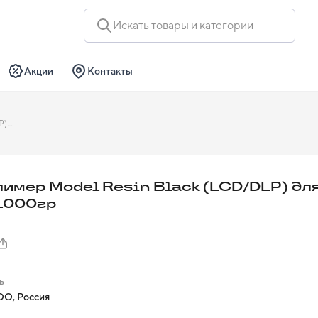
Искать товары и категории
Акции
Контакты
Фотополимер Model Resin Black (LCD/DLP) для 3D-печати, 1000гр
имер Model Resin Black (LCD/DLP) дл
 1000гр
ь
О, Россия