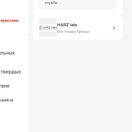
службы
теристики
HARZ labs
Все товары бренда
ольных
и твердых
твие
ения и