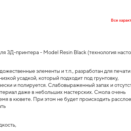
Все харак
я 3Д-принтера - Model Resin Black (технология наст
дожественные элементы и т.п., разработан для печат
низкой усадкой, который подходит под грунтовку,
ески и полируется. Слабовыраженный запах и отсутс
атериал даже в небольших мастерских. Смола очень
ремя в кювете. При этом не будет происходить рассло
ать
дкость,