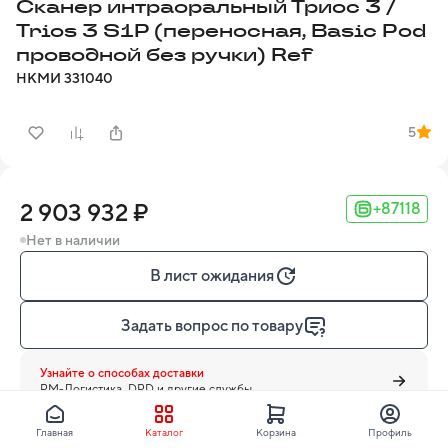
Сканер интраоральный Триос 3 /
Trios 3 S1P (переносная, Basic Pod
проводной без ручки) Ref
НКМИ
331040
5
2 903 932 ₽
+87118
Нет в наличии
В лист ожидания
Задать вопрос по товару
Узнайте о способах доставки
PM-Логистика, DPD и другие службы
Главная
Каталог
Корзина
Профиль