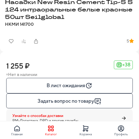
Насадки New Resin Cement Tip-S S
124 интраоральные белые красные
50шт Seilglobal
НКМИ
141700
5
1 255 ₽
+38
Нет в наличии
В лист ожидания
Задать вопрос по товару
Узнайте о способах доставки
PM-Логистика, DPD и другие службы
Главная
Каталог
Корзина
Профиль