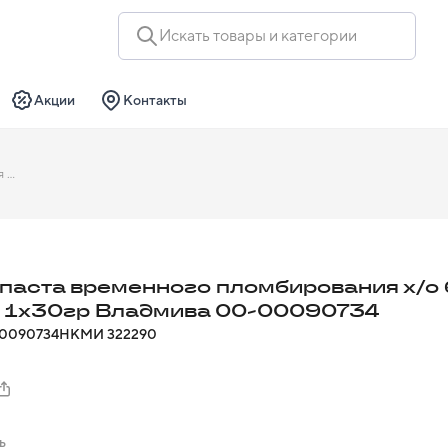
Искать товары и категории
Акции
Контакты
Дентин-паста временного пломбирования х/о без отдушки 1х30гр Владмива 00-00090734
паста временного пломбирования х/о 
 1х30гр Владмива 00-00090734
0090734
НКМИ
322290
ь