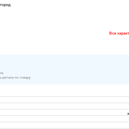
лгород
Все харак
ра.
ь детали по товару