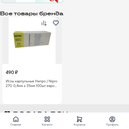
Все товары бренда
490 ₽
Иглы карпульные Нипро / Nipro
27G 0,4мм х 35мм 100шт евро
1626
Rocada Box — интерактивный сервис для стоматологов,
Главная
Каталог
Корзина
Профиль
где нужное для стоматологического приема всегда