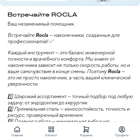
Встречайте ROCLA
Ваш незаменимый помощник
Встречайте 
Rocla
 — наконечники, созданные для 
профессионалов! ✅
Каждый инструмент — это баланс инженерной 
точности и врачебного комфорта. Мы знаем: от 
наконечника зависит не только скорость работы, но и 
ваше самочувствие в конце смены. Поэтому 
Rocla
 — 
это не просто наконечник, а часть вашей клинической 
уверенности.
1️⃣ Широкий ассортимент — точный подбор под любую 
задачу: от эндодонтии до хирургии.
2️⃣ Премиальная сталь — износостойкость, точность и 
ресурс, проверенный временем.
3️⃣ Плавная работа — минимальная вибрация, 
максимальный контроль на каждом этапе.
4️⃣ Комфорт врача — эргономичный баланс снижает 
Главная
Каталог
Корзина
Профиль