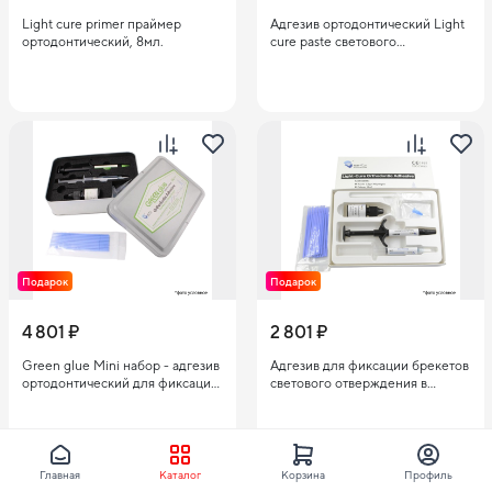
Light cure primer праймер
Адгезив ортодонтический Light
ортодонтический, 8мл.
cure paste светового
отверждения для брекетов,
шприц, 3,5гр
Подарок
Подарок
4 801 ₽
2 801 ₽
Green glue Mini набор - адгезив
Адгезив для фиксации брекетов
ортодонтический для фиксации
светового отверждения в
брекетов, цветной, светового
наборе Mini: паста 3,5 гр,
отверждения: паста (4гр),
праймер 3 мл, протравка 2,5 мл
праймер (3мл), гель для
E21-21
травления (2,5мл)
Главная
Каталог
Корзина
Профиль