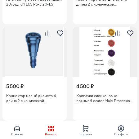
20град, d4 L1.5 P5-3,20-1.5
длина 2 с конической
платформой /Low Connector
Diameter 4, Length 3 with conical
platform P55C-4,3
5 500 ₽
4 500 ₽
Kоннектор малый диаметр 4,
Колпачки силиконовые
длина 2 с конической
прямые/Locator Male Processing
платформой /Low Connector
Package Assembly P25-a,b/20
Diameter 4, Length 2 with conical
platform P55C-4,2
Главная
Каталог
Корзина
Профиль