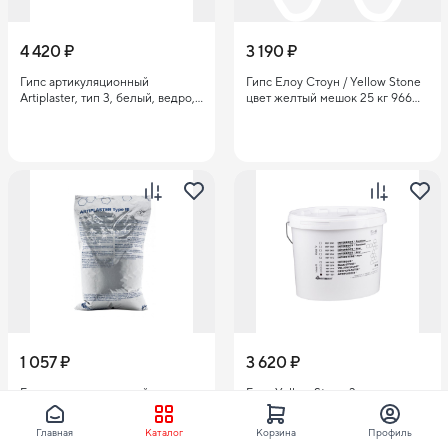
4 420 ₽
3 190 ₽
Гипс артикуляционный
Гипс Елоу Стоун / Yellow Stone
Artiplaster, тип 3, белый, ведро,
цвет желтый мешок 25 кг 966
20кг ЧЗ
3класс ЧЗ
1 057 ₽
3 620 ₽
Гипс артикуляционный
Гипс Yellow Stone 3 класс,
Artiplaster, 3 класс, алу-пакет,
желтый, ведро, 20кг ЧЗ
4кг ЧЗ
Главная
Каталог
Корзина
Профиль