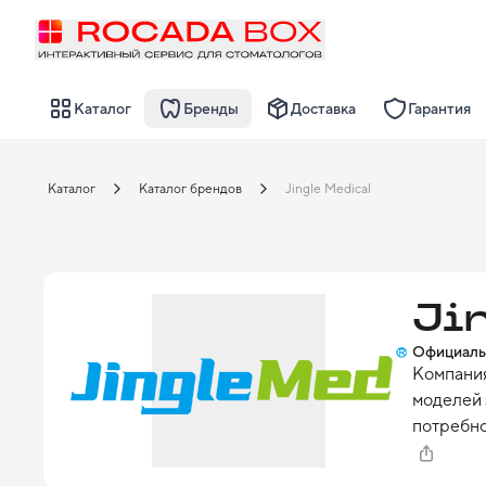
Каталог
Бренды
Доставка
Гарантия
Каталог
Каталог брендов
Jingle Medical
Ji
Официаль
Компания
моделей 
потребно
стоматол
Предлага