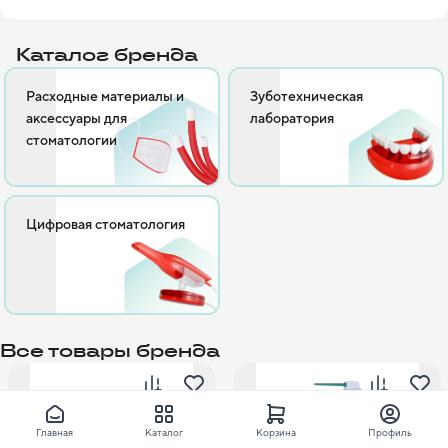
разработках, что позволяет ей предлагать продукты зубным 
техникам, соответствующие самым высоким стандартам 
Каталог бренда
качества. Среди продукции YETI Dental можно найти лаки, 
воски, гипсы, абразивные материалы и многое другое. 
Расходные материалы и
Зуботехническая
аксессуары для
лаборатория
стоматологии
Цифровая стоматология
Все товары бренда
Главная
Каталог
Корзина
Профиль