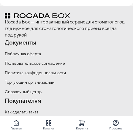
мире стоматологии, позволив снимать высококачественные 
оттиски с простым контролем этапов обработки. Прочтите нашу 
историю, чтобы узнать обо всех шагах, которые привели нас к 
Rocada Box — интерактивный сервис для стоматологов,
тому, чтобы стать одной из самых важных стоматологических 
где нужное для стоматологического приема всегда
компаний в мире.

под рукой
Документы
Публичная оферта
Пользовательское соглашение
Политика конфиденциальности
Торгующим организациям
Справочный центр
Покупателям
Как сделать заказ
Условия оплаты
Главная
Каталог
Корзина
Профиль
Условия доставки