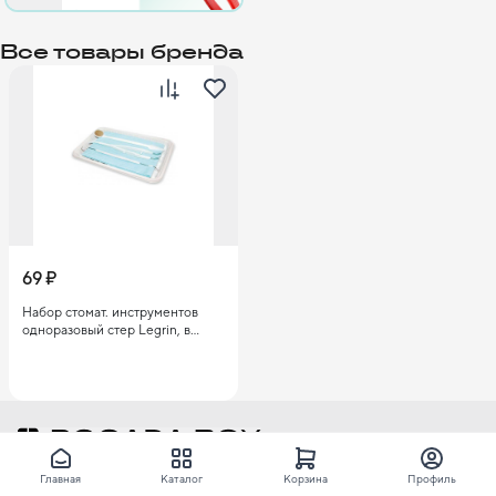
Все товары бренда
69 ₽
Набор стомат. инструментов
одноразовый стер Legrin, в
составе: лоток, зеркало, пинцет,
зонд, салфетка на завязках
Rocada Box — интерактивный сервис для стоматологов,
Главная
Каталог
Корзина
Профиль
где нужное для стоматологического приема всегда