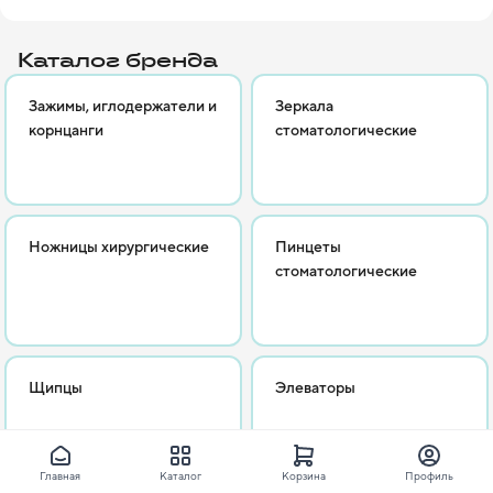
Цель компании - стать широко известным, выдающимся и 
динамичным именем, служащим человечеству, следуя 
Каталог бренда
международным стандартам, ведущим к эффективности, 
превосходству и совершенству. В ассортименте хирургические 
Зажимы, иглодержатели и
Зеркала
инструменты из нержавеющей стали в качестве замены 
корнцанги
стоматологические
традиционным одноразовым хирургическим инструментам из 
пластического материала/
Ножницы хирургические
Пинцеты
стоматологические
Щипцы
Элеваторы
Главная
Каталог
Корзина
Профиль