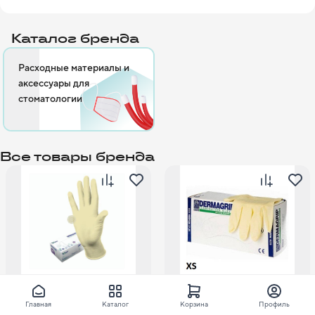
вашим конкретным требованиям. Мы создаем долгосрочную 
ценность для вашего бизнеса. Мы верим в долгосрочные 
Каталог бренда
партнерские отношения. 

Расходные материалы и
аксессуары для
стоматологии
Все товары бренда
1 204 ₽
1 299 ₽
Главная
Каталог
Корзина
Профиль