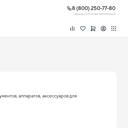
8 (800) 250-77-80
звонок по России бесплатный
ентов, аппаратов, аксессуаров для 
 технический прогресс. В то же время пациенты 
убов. Количество эндодонтических процедур во 