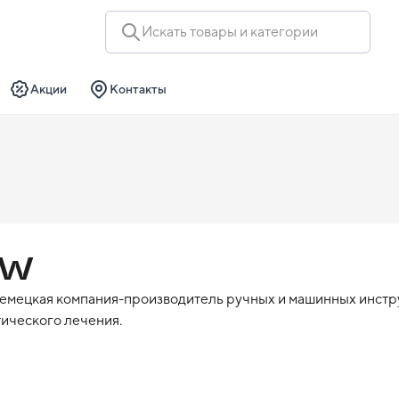
Искать товары и категории
Акции
Контакты
DW
мецкая компания-производитель ручных и машинных инструм
ического лечения.

новационный производитель, внес значительный вклад в этот
идавать большее значение сохранению своих естественных з