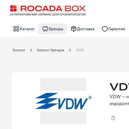
Каталог
Бренды
Доставка
Гарантия
Каталог
Каталог брендов
VDW
V
VDW — не
эндодонт
VDW - ин
стали пр