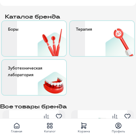
и в 1844 году открыл собственный бизнес по производству 
фарфоровых зубов в Филадельфии, штат Пенсильвания. 
Каталог бренда
Компания с гордостью носит имя своего основателя и 
постоянно поддерживает свою первоначальную цель: лучшие 
Боры
Терапия
продукты для лучшей стоматологии.

Зуботехническая
лаборатория
Все товары бренда
Главная
Каталог
Корзина
Профиль