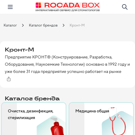
Перейти
Открыть в приложении!
Каталог
Каталог брендов
Кронт-М
Кронт-М
Предприятие КРОНТ® (Конструирование, Разработка, 
Оборудования, Наукоемкие Технологии) основано в 1992 году и 
уже более 31 года предприятие успешно работает на рынке 
медицинских изделий на территории РФ и является одним из 
ведущих производителей отрасли.

Гордостью предприятия являются ультрафиолетовые 
Каталог бренда
бактерицидные облучатели - рециркуляторы серии «ДЕЗАР». 
Их основная задача – обеззараживание воздуха в присутствии 
Очистка, дезинфекция,
Медицина общая
людей для предотвращения повышения уровня микробной 
стерилизация
обсемененности воздуха. Рециркулятор также предназначен 
для использования в помещениях с повышенным риском 